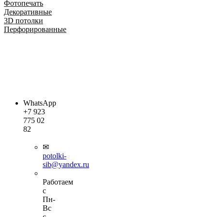
Фотопечать
Декоративные
3D потолки
Перфорированные
СВЯЗАТЬСЯ
С НАМИ
WhatsApp
+7 923
775 02
82
✉
potolki-
sib@yandex.ru
Работаем
с
Пн-
Вс
с