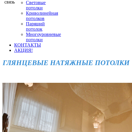
Cветовые
потолки
Криволинейная
потолков
Парящий
потолок
Многоуровневые
потолки
КОНТАКТЫ
АКЦИЯ!
ГЛЯНЦЕВЫЕ НАТЯЖНЫЕ ПОТОЛКИ